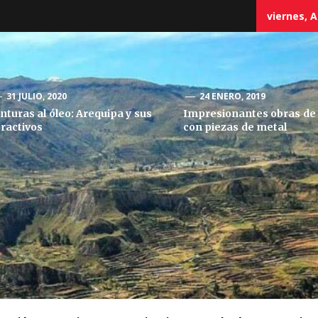
viernes, A
31 JULIO, 2020
24 ENERO, 2019
inturas al óleo: Arequipa y sus
Impresionantes obras de 
tractivos
con piezas de metal