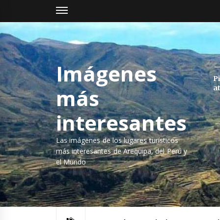
Saltar
al
contenido
Imágenes
P
a
más
interesantes
Las imágenes de los lugares turísticos
más interesantes de Arequipa, del Perú y
el Mundo