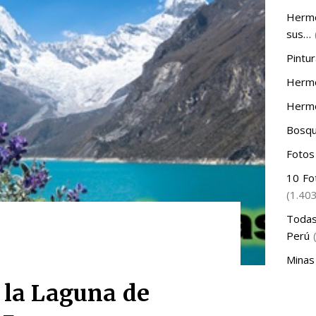
Hermo
sus…
Pintur
Hermo
Hermo
Bosqu
Fotos
10 Fo
(1.40
Todas
Perú
Minas
 la Laguna de