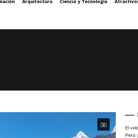
nación
Arquitectura
Ciencia y Tecnología
Atractivo
El vo
Perú