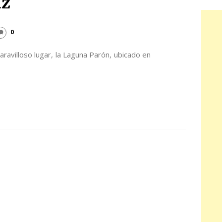
az
0
avilloso lugar, la Laguna Parón, ubicado en
p
st
l
ompartir