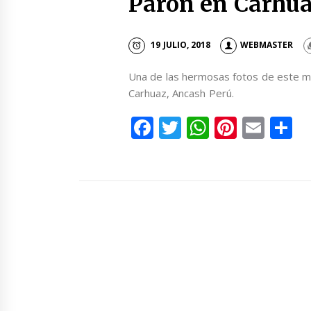
Parón en Carhu
19 JULIO, 2018
WEBMASTER
Una de las hermosas fotos de este mar
Carhuaz, Ancash Perú.
Facebook
Twitter
WhatsAp
Pintere
Emai
C