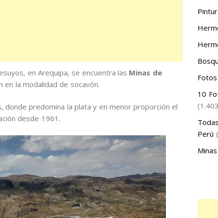
Pintur
Hermo
Hermo
Bosqu
desuyos, en Arequipa, se encuentra las
Minas de
Fotos
ón en la modalidad de socavón.
10 Fo
(1.40
, donde predomina la plata y en menor proporción el
ación desde 1961.
Todas
Perú
Minas