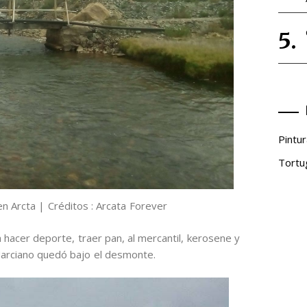
Pintur
Tortu
en Arcta | Créditos : Arcata Forever
hacer deporte, traer pan, al mercantil, kerosene y
Marciano quedó bajo el desmonte.