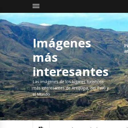
Saltar
al
contenido
Imágenes
P
a
más
interesantes
Las imágenes de los lugares turísticos
más interesantes de Arequipa, del Perú y
el Mundo