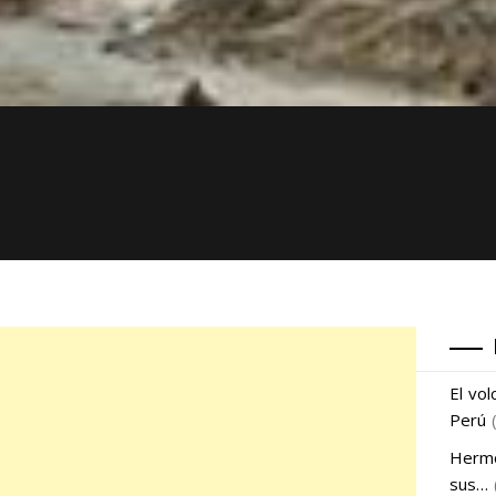
El vo
Perú
Hermo
sus…