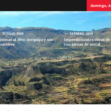
domingo, A
31 JULIO, 2020
24 ENERO, 2019
inturas al óleo: Arequipa y sus
Impresionantes obras de 
tractivos
con piezas de metal